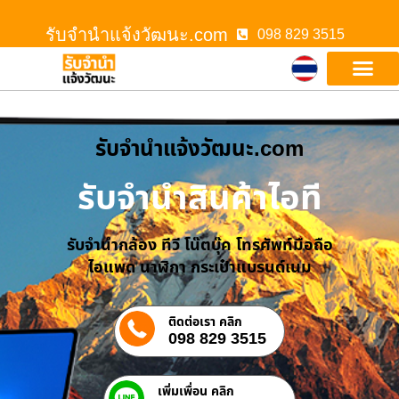
รับจํานําแจ้งวัฒนะ.com
098 829 3515
รับจํานําแจ้งวัฒนะ.com
รับจำนำสินค้าไอที
รับจำนำกล้อง ทีวี โน๊ตบุ๊ค โทรศัพท์มือถือ
ไอแพด นาฬิกา กระเป๋าแบรนด์เนม
ติดต่อเรา คลิก
098 829 3515
เพิ่มเพื่อน คลิก