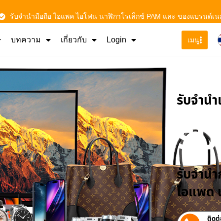
รับจำนำมือถือ ไอแพค ไอโฟน นาฬิกาโรเล็กซ์ PAM และ ของแบรนด์เน
บทความ
เกี่ยวกับ
Login
เมนู
รับจําน
รั
รับจำนำก
ไอแพด น
ติดต