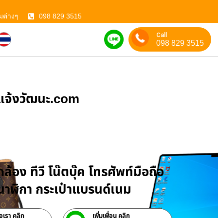
มต่างๆ
098 829 3515
Call
098 829 3515
ําแจ้งวัฒนะ.com
บจำนำสินค้าไอที
ล้อง ทีวี โน๊ตบุ๊ค โทรศัพท์มือถือ
าฬิกา กระเป๋าแบรนด์เนม
่อเรา คลิก
เพิ่มเพื่อน คลิก