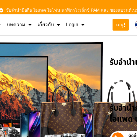
รับจำนำมือถือ ไอแพค ไอโฟน นาฬิกาโรเล็กซ์ PAM และ ของแบรนด์เน
บทความ
เกี่ยวกับ
Login
เมนู
รับจําน
รั
รับจำนำก
ไอแพด น
ติดต