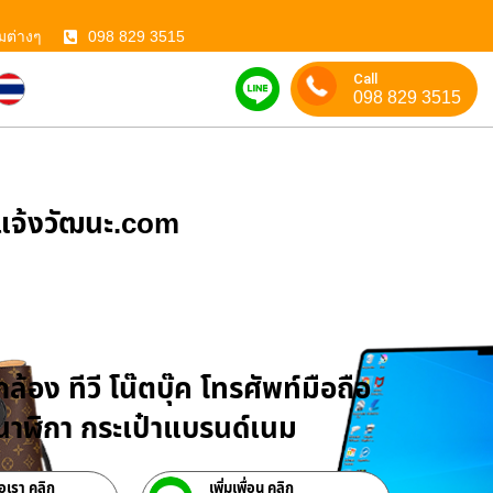
มต่างๆ
098 829 3515
Call
098 829 3515
ําแจ้งวัฒนะ.com
บจำนำสินค้าไอที
ล้อง ทีวี โน๊ตบุ๊ค โทรศัพท์มือถือ
าฬิกา กระเป๋าแบรนด์เนม
่อเรา คลิก
เพิ่มเพื่อน คลิก