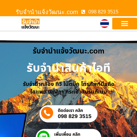
รับจํานําแจ้งวัฒนะ.com
098 829 3515
รับจํานําแจ้งวัฒนะ.com
รับจำนำสินค้าไอที
รับจำนำกล้อง ทีวี โน๊ตบุ๊ค โทรศัพท์มือถือ
ไอแพด นาฬิกา กระเป๋าแบรนด์เนม
ติดต่อเรา คลิก
098 829 3515
เพิ่มเพื่อน คลิก