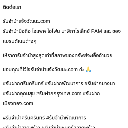
ติดต่อเรา
รับจํานําแจ้งวัฒนะ.com
รับจำนำมือถือ ไอแพค ไอโฟน นาฬิกาโรเล็กซ์ PAM และ ของ
แบรนด์เนมต่างๆ
ให้ราคารับจำนำสูงสุดเท่าที่สภาพของทรัพย์จะเอื้ออำนวย
ขอบคุณที่ไว้ใจรับจำนำแจ้งวัฒนะ.com ค่ะ
#รับฝากศรีนครินทร์ #รับฝากพัฒนาการ #รับฝากบางนา
#รับฝากอุดมสุข #รับฝากกรุงเทพ.com #รับฝาก
เมืองทอง.com
#รับจำนำศรีนครินทร์ #รับจำนำพัฒนาการ
#รับจำนำลาดพร้าว #รับจำนำเซนทรัลลาดพร้าว