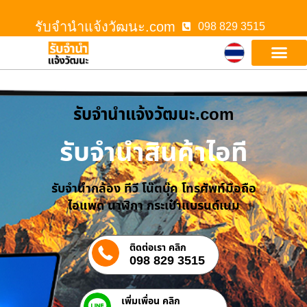
รับจํานําแจ้งวัฒนะ.com
098 829 3515
รับจํานําแจ้งวัฒนะ.com
รับจำนำสินค้าไอที
รับจำนำกล้อง ทีวี โน๊ตบุ๊ค โทรศัพท์มือถือ
ไอแพด นาฬิกา กระเป๋าแบรนด์เนม
ติดต่อเรา คลิก
098 829 3515
เพิ่มเพื่อน คลิก