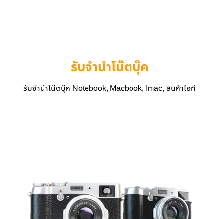
รับจำนำโน๊ตบุ๊ค
รับจำนำโน๊ตบุ๊ค Notebook, Macbook, Imac, สินค้าไอที