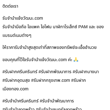
ติดต่อเรา
รับจํานําแจ้งวัฒนะ.com
รับจำนำมือถือ ไอแพค ไอโฟน นาฬิกาโรเล็กซ์ PAM และ ของ
แบรนด์เนมต่างๆ
ให้ราคารับจำนำสูงสุดเท่าที่สภาพของทรัพย์จะเอื้ออำนวย
ขอบคุณที่ไว้ใจรับจำนำแจ้งวัฒนะ.com ค่ะ
#รับฝากศรีนครินทร์ #รับฝากพัฒนาการ #รับฝากบางนา
#รับฝากอุดมสุข #รับฝากกรุงเทพ.com #รับฝาก
เมืองทอง.com
#รับจำนำศรีนครินทร์ #รับจำนำพัฒนาการ
#รับจำนำลาดพร้าว #รับจำนำเซนทรัลลาดพร้าว