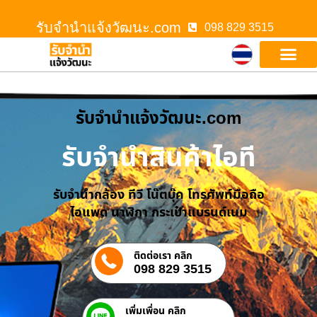
รับจํานําแจ้งวัฒนะ.com
098 829 3515
รับจํานําแจ้งวัฒนะ.com
รับจำนำสินค้าไอที
รับจำนำกล้อง ทีวี โน๊ตบุ๊ค โทรศัพท์มือถือ
ไอแพด นาฬิกา กระเป๋าแบรนด์เนม
ติดต่อเรา คลิก
098 829 3515
เพิ่มเพื่อน คลิก