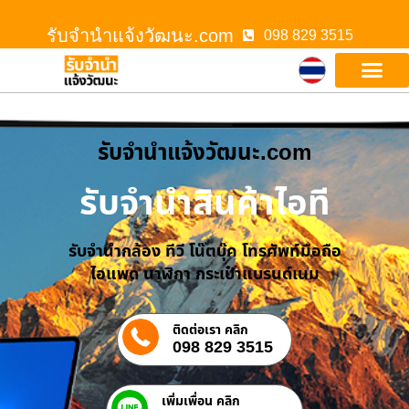
รับจํานําแจ้งวัฒนะ.com
098 829 3515
รับจํานําแจ้งวัฒนะ.com
รับจำนำสินค้าไอที
รับจำนำกล้อง ทีวี โน๊ตบุ๊ค โทรศัพท์มือถือ
ไอแพด นาฬิกา กระเป๋าแบรนด์เนม
ติดต่อเรา คลิก
098 829 3515
เพิ่มเพื่อน คลิก