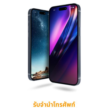
รับจำนำโทรศัพท์