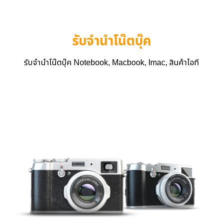
รับจำนำโน๊ตบุ๊ค
รับจำนำโน๊ตบุ๊ค Notebook, Macbook, Imac, สินค้าไอที