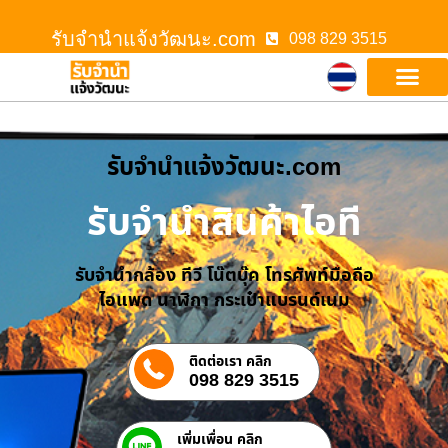
รับจํานําแจ้งวัฒนะ.com
098 829 3515
รับจํานําแจ้งวัฒนะ.com
รับจำนำสินค้าไอที
รับจำนำกล้อง ทีวี โน๊ตบุ๊ค โทรศัพท์มือถือ
ไอแพด นาฬิกา กระเป๋าแบรนด์เนม
ติดต่อเรา คลิก
098 829 3515
เพิ่มเพื่อน คลิก