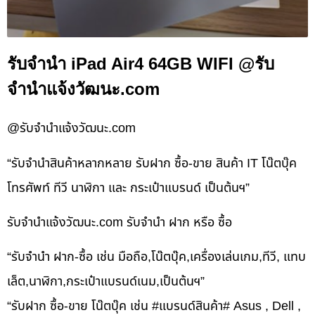
รับจำนำ iPad Air4 64GB WIFI @รับ
จำนำแจ้งวัฒนะ.com
@รับจำนำแจ้งวัฒนะ.com
“รับจำนำสินค้าหลากหลาย รับฝาก ซื้อ-ขาย สินค้า IT โน๊ตบุ๊ค
โทรศัพท์ ทีวี นาฬิกา และ กระเป๋าแบรนด์ เป็นต้นฯ”
รับจํานําแจ้งวัฒนะ.com รับจำนำ ฝาก หรือ ซื้อ
“รับจำนำ ฝาก-ซื้อ เช่น มือถือ,โน๊ตบุ๊ค,เครื่องเล่นเกม,ทีวี, แทบ
เล็ต,นาฬิกา,กระเป๋าแบรนด์เนม,เป็นต้นฯ”
“รับฝาก ซื้อ-ขาย โน๊ตบุ๊ค เช่น #แบรนด์สินค้า# Asus , Dell ,