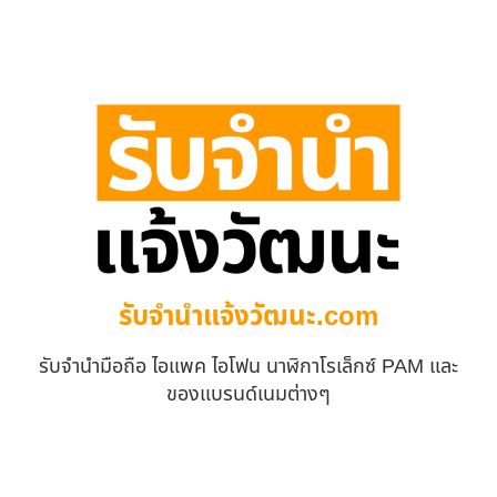
รับจํานําแจ้งวัฒนะ.com
รับจำนำมือถือ ไอแพค ไอโฟน นาฬิกาโรเล็กซ์ PAM และ
ของแบรนด์เนมต่างๆ