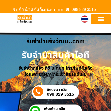
รับจํานําแจ้งวัฒนะ.com
098 829 3515
รับจํานําแจ้งวัฒนะ.com
รับจำนำสินค้าไอที
รับจำนำกล้อง ทีวี โน๊ตบุ๊ค โทรศัพท์มือถือ
ไอแพด นาฬิกา กระเป๋าแบรนด์เนม
ติดต่อเรา คลิก
098 829 3515
เพิ่มเพื่อน คลิก