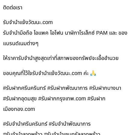
ติดต่อเรา
รับจํานําแจ้งวัฒนะ.com
รับจำนำมือถือ ไอแพค ไอโฟน นาฬิกาโรเล็กซ์ PAM และ ของ
แบรนด์เนมต่างๆ
ให้ราคารับจำนำสูงสุดเท่าที่สภาพของทรัพย์จะเอื้ออำนวย
ขอบคุณที่ไว้ใจรับจำนำแจ้งวัฒนะ.com ค่ะ
#รับฝากศรีนครินทร์ #รับฝากพัฒนาการ #รับฝากบางนา
#รับฝากอุดมสุข #รับฝากกรุงเทพ.com #รับฝาก
เมืองทอง.com
#รับจำนำศรีนครินทร์ #รับจำนำพัฒนาการ
#รับจำนำลาดพร้าว #รับจำนำเซนทรัลลาดพร้าว