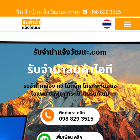
รับจํานําแจ้งวัฒนะ.com
098 829 3515
รับจํานําแจ้งวัฒนะ.com
รับจำนำสินค้าไอที
รับจำนำกล้อง ทีวี โน๊ตบุ๊ค โทรศัพท์มือถือ
ไอแพด นาฬิกา กระเป๋าแบรนด์เนม
ติดต่อเรา คลิก
098 829 3515
เพิ่มเพื่อน คลิก