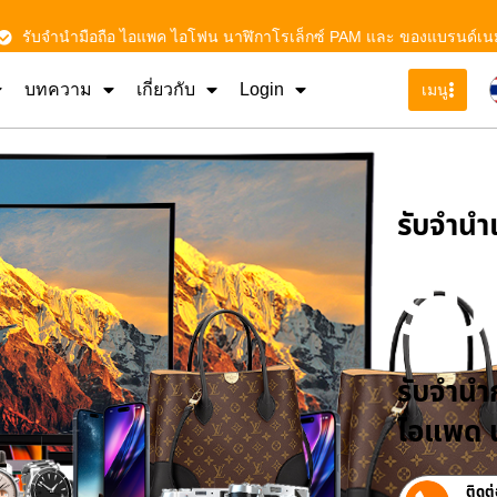
รับจำนำมือถือ ไอแพค ไอโฟน นาฬิกาโรเล็กซ์ PAM และ ของแบรนด์เน
บทความ
เกี่ยวกับ
Login
เมนู
รับจําน
รั
รับจำนำก
ไอแพด น
ติดต