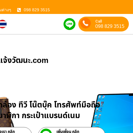
มต่างๆ
098 829 3515
Call
098 829 3515
ําแจ้งวัฒนะ.com
บจำนำสินค้าไอที
ล้อง ทีวี โน๊ตบุ๊ค โทรศัพท์มือถือ
าฬิกา กระเป๋าแบรนด์เนม
่อเรา คลิก
เพิ่มเพื่อน คลิก