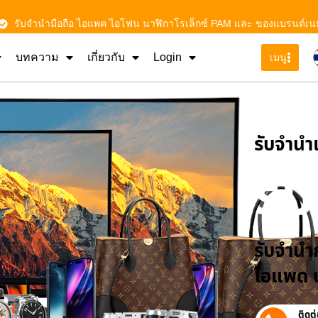
รับจำนำมือถือ ไอแพค ไอโฟน นาฬิกาโรเล็กซ์ PAM และ ของแบรนด์เน
บทความ
เกี่ยวกับ
Login
เมนู
รับจําน
รั
รับจำนำก
ไอแพด น
ติดต