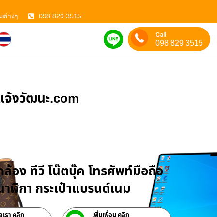
มต่างๆ
098 829 3515
Call
098 829 3515
ําแจ้งวัฒนะ.com
บจำนำสินค้าไอที
ล้อง ทีวี โน๊ตบุ๊ค โทรศัพท์มือถือ
าฬิกา กระเป๋าแบรนด์เนม
่อเรา คลิก
เพิ่มเพื่อน คลิก