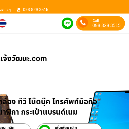
มต่างๆ
098 829 3515
Call
098 829 3515
ําแจ้งวัฒนะ.com
บจำนำสินค้าไอที
ล้อง ทีวี โน๊ตบุ๊ค โทรศัพท์มือถือ
าฬิกา กระเป๋าแบรนด์เนม
่อเรา คลิก
เพิ่มเพื่อน คลิก