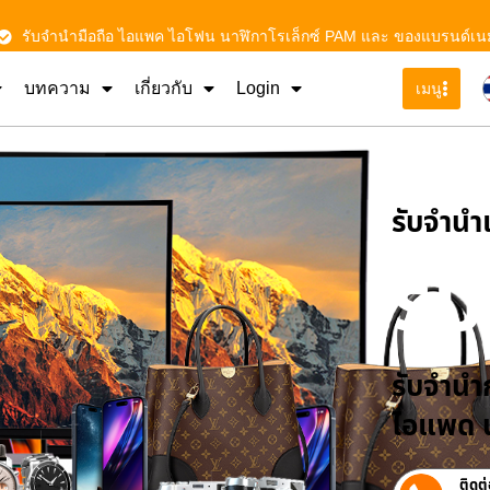
รับจำนำมือถือ ไอแพค ไอโฟน นาฬิกาโรเล็กซ์ PAM และ ของแบรนด์เน
บทความ
เกี่ยวกับ
Login
เมนู
รับจําน
รั
รับจำนำก
ไอแพด น
ติดต