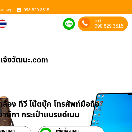
มต่างๆ
098 829 3515
Call
098 829 3515
ําแจ้งวัฒนะ.com
บจำนำสินค้าไอที
ล้อง ทีวี โน๊ตบุ๊ค โทรศัพท์มือถือ
าฬิกา กระเป๋าแบรนด์เนม
่อเรา คลิก
เพิ่มเพื่อน คลิก