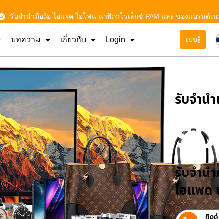
รับจำนำมือถือ ไอแพค ไอโฟน นาฬิกาโรเล็กซ์ PAM และ ของแบรนด์เน
บทความ
เกี่ยวกับ
Login
เมนู
รับจําน
รั
รับจำนำก
ไอแพด น
ติดต