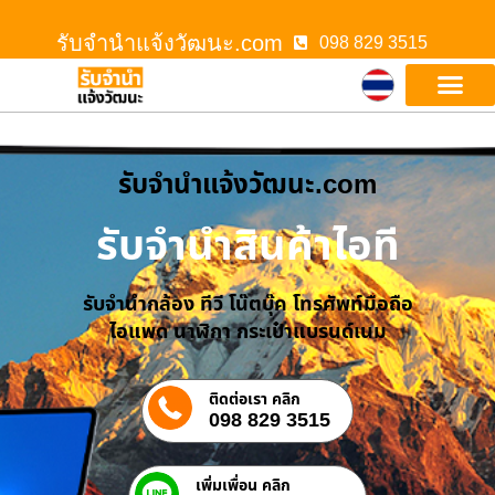
รับจํานําแจ้งวัฒนะ.com
098 829 3515
รับจํานําแจ้งวัฒนะ.com
รับจำนำสินค้าไอที
รับจำนำกล้อง ทีวี โน๊ตบุ๊ค โทรศัพท์มือถือ
ไอแพด นาฬิกา กระเป๋าแบรนด์เนม
ติดต่อเรา คลิก
098 829 3515
เพิ่มเพื่อน คลิก