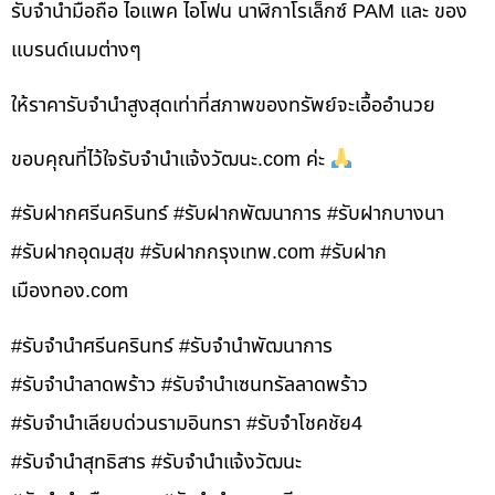
รับจำนำมือถือ ไอแพค ไอโฟน นาฬิกาโรเล็กซ์ PAM และ ของ
แบรนด์เนมต่างๆ
ให้ราคารับจำนำสูงสุดเท่าที่สภาพของทรัพย์จะเอื้ออำนวย
ขอบคุณที่ไว้ใจรับจำนำแจ้งวัฒนะ.com ค่ะ
#รับฝากศรีนครินทร์ #รับฝากพัฒนาการ #รับฝากบางนา
#รับฝากอุดมสุข #รับฝากกรุงเทพ.com #รับฝาก
เมืองทอง.com
#รับจำนำศรีนครินทร์ #รับจำนำพัฒนาการ
#รับจำนำลาดพร้าว #รับจำนำเซนทรัลลาดพร้าว
#รับจำนำเลียบด่วนรามอินทรา #รับจำโชคชัย4
#รับจำนำสุทธิสาร #รับจำนำแจ้งวัฒนะ