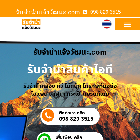
รับจํานําแจ้งวัฒนะ.com
098 829 3515
รับจํานําแจ้งวัฒนะ.com
รับจำนำสินค้าไอที
รับจำนำกล้อง ทีวี โน๊ตบุ๊ค โทรศัพท์มือถือ
ไอแพด นาฬิกา กระเป๋าแบรนด์เนม
ติดต่อเรา คลิก
098 829 3515
เพิ่มเพื่อน คลิก