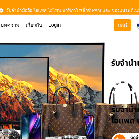
รับจำนำมือถือ ไอแพค ไอโฟน นาฬิกาโรเล็กซ์ PAM และ ของแบรนด์เน
บทความ
เกี่ยวกับ
Login
เมนู
รับจําน
รั
รับจำนำก
ไอแพด น
ติดต