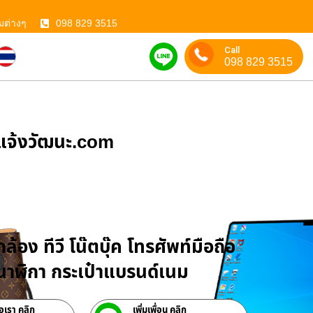
มต่างๆ
098 829 3515
Call
098 829 3515
ําแจ้งวัฒนะ.com
บจำนำสินค้าไอที
ล้อง ทีวี โน๊ตบุ๊ค โทรศัพท์มือถือ
าฬิกา กระเป๋าแบรนด์เนม
่อเรา คลิก
เพิ่มเพื่อน คลิก