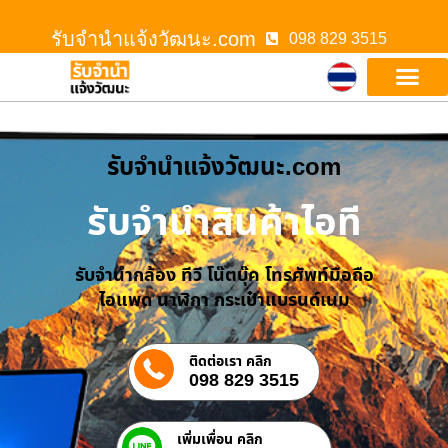
รับจํานําแจ้งวัฒนะ.com
098 829 3515
รับจํานําแจ้งวัฒนะ.com
รับจำนำสินค้าไอที
รับจำนำกล้อง ทีวี โน๊ตบุ๊ค โทรศัพท์มือถือ
ไอแพด นาฬิกา กระเป๋าแบรนด์เนม
ติดต่อเรา คลิก
098 829 3515
เพิ่มเพื่อน คลิก