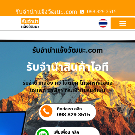
รับจํานําแจ้งวัฒนะ.com
098 829 3515
รับจํานําแจ้งวัฒนะ.com
รับจำนำสินค้าไอที
รับจำนำกล้อง ทีวี โน๊ตบุ๊ค โทรศัพท์มือถือ
ไอแพด นาฬิกา กระเป๋าแบรนด์เนม
ติดต่อเรา คลิก
098 829 3515
เพิ่มเพื่อน คลิก