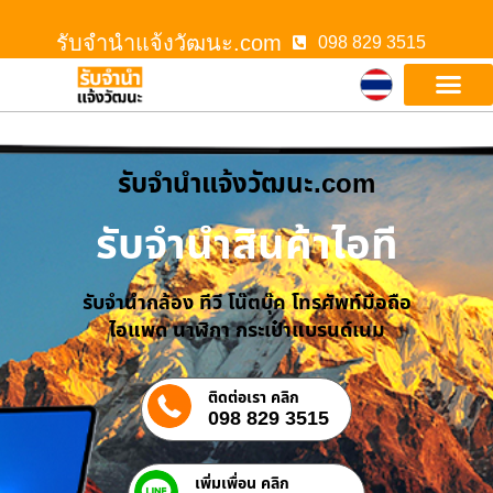
รับจํานําแจ้งวัฒนะ.com
098 829 3515
รับจํานําแจ้งวัฒนะ.com
รับจำนำสินค้าไอที
รับจำนำกล้อง ทีวี โน๊ตบุ๊ค โทรศัพท์มือถือ
ไอแพด นาฬิกา กระเป๋าแบรนด์เนม
ติดต่อเรา คลิก
098 829 3515
เพิ่มเพื่อน คลิก