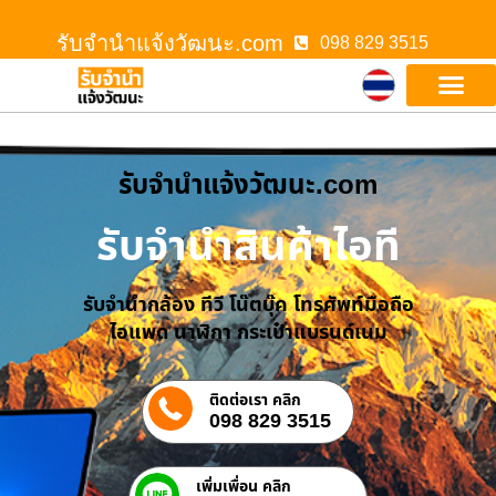
รับจํานําแจ้งวัฒนะ.com
098 829 3515
รับจํานําแจ้งวัฒนะ.com
รับจำนำสินค้าไอที
รับจำนำกล้อง ทีวี โน๊ตบุ๊ค โทรศัพท์มือถือ
ไอแพด นาฬิกา กระเป๋าแบรนด์เนม
ติดต่อเรา คลิก
098 829 3515
เพิ่มเพื่อน คลิก