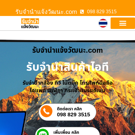
รับจํานําแจ้งวัฒนะ.com
098 829 3515
รับจํานําแจ้งวัฒนะ.com
รับจำนำสินค้าไอที
รับจำนำกล้อง ทีวี โน๊ตบุ๊ค โทรศัพท์มือถือ
ไอแพด นาฬิกา กระเป๋าแบรนด์เนม
ติดต่อเรา คลิก
098 829 3515
เพิ่มเพื่อน คลิก