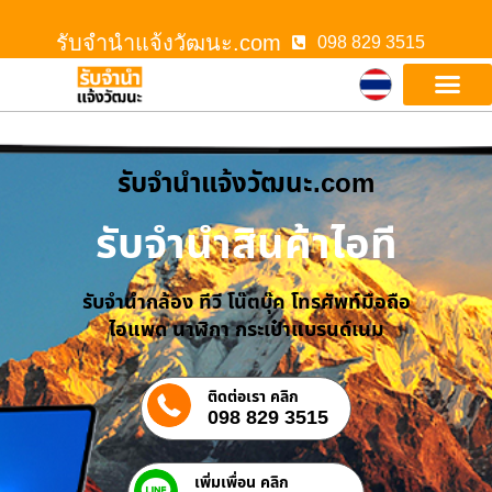
รับจํานําแจ้งวัฒนะ.com
098 829 3515
รับจํานําแจ้งวัฒนะ.com
รับจำนำสินค้าไอที
รับจำนำกล้อง ทีวี โน๊ตบุ๊ค โทรศัพท์มือถือ
ไอแพด นาฬิกา กระเป๋าแบรนด์เนม
ติดต่อเรา คลิก
098 829 3515
เพิ่มเพื่อน คลิก