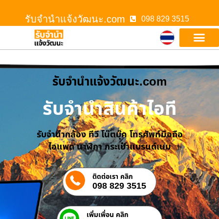
รับจํานําแจ้งวัฒนะ.com
098 829 3515
รับจํานําแจ้งวัฒนะ.com
รับจำนำสินค้าไอที
รับจำนำกล้อง ทีวี โน๊ตบุ๊ค โทรศัพท์มือถือ
ไอแพด นาฬิกา กระเป๋าแบรนด์เนม
ติดต่อเรา คลิก
098 829 3515
เพิ่มเพื่อน คลิก