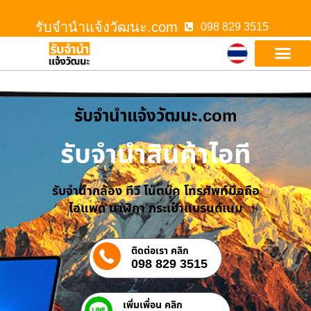
รับจํานําแจ้งวัฒนะ.com
098 829 3515
รับจํานําแจ้งวัฒนะ.com
รับจำนำสินค้าไอที
รับจำนำกล้อง ทีวี โน๊ตบุ๊ค โทรศัพท์มือถือ
ไอแพด นาฬิกา กระเป๋าแบรนด์เนม
ติดต่อเรา คลิก
098 829 3515
เพิ่มเพื่อน คลิก