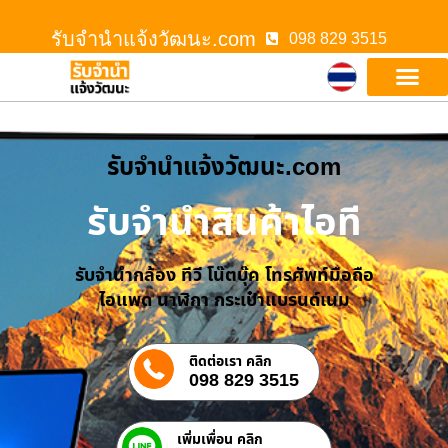
รับจํานําแจ้งวัฒนะ.com
098 829 3515
รับจํานําแจ้งวัฒนะ.com
รับจำนำสินค้าไอที
รับจำนำกล้อง ทีวี โน๊ตบุ๊ค โทรศัพท์มือถือ
ไอแพด นาฬิกา กระเป๋าแบรนด์เนม
ติดต่อเรา คลิก
098 829 3515
เพิ่มเพื่อน คลิก