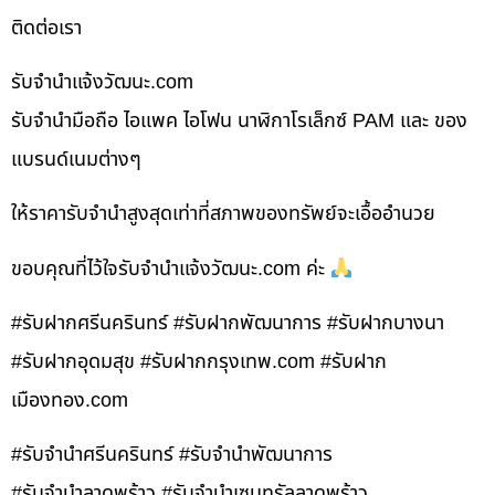
ติดต่อเรา
รับจํานําแจ้งวัฒนะ.com
รับจำนำมือถือ ไอแพค ไอโฟน นาฬิกาโรเล็กซ์ PAM และ ของ
แบรนด์เนมต่างๆ
ให้ราคารับจำนำสูงสุดเท่าที่สภาพของทรัพย์จะเอื้ออำนวย
ขอบคุณที่ไว้ใจรับจำนำแจ้งวัฒนะ.com ค่ะ
#รับฝากศรีนครินทร์ #รับฝากพัฒนาการ #รับฝากบางนา
#รับฝากอุดมสุข #รับฝากกรุงเทพ.com #รับฝาก
เมืองทอง.com
#รับจำนำศรีนครินทร์ #รับจำนำพัฒนาการ
#รับจำนำลาดพร้าว #รับจำนำเซนทรัลลาดพร้าว