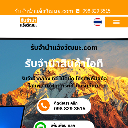
รับจํานําแจ้งวัฒนะ.com
098 829 3515
รับจํานําแจ้งวัฒนะ.com
รับจำนำสินค้าไอที
รับจำนำกล้อง ทีวี โน๊ตบุ๊ค โทรศัพท์มือถือ
ไอแพด นาฬิกา กระเป๋าแบรนด์เนม
ติดต่อเรา คลิก
098 829 3515
เพิ่มเพื่อน คลิก