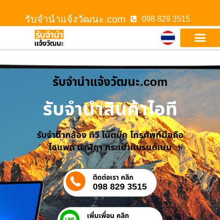
รับจํานําแจ้งวัฒนะ.com
098 829 3515
รับจํานําแจ้งวัฒนะ.com
รับจำนำสินค้าไอที
รับจำนำกล้อง ทีวี โน๊ตบุ๊ค โทรศัพท์มือถือ
ไอแพด นาฬิกา กระเป๋าแบรนด์เนม
ติดต่อเรา คลิก
098 829 3515
เพิ่มเพื่อน คลิก