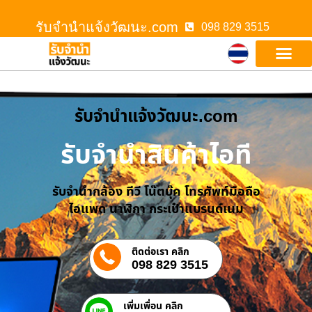
รับจํานําแจ้งวัฒนะ.com
098 829 3515
รับจํานําแจ้งวัฒนะ.com
รับจำนำสินค้าไอที
รับจำนำกล้อง ทีวี โน๊ตบุ๊ค โทรศัพท์มือถือ
ไอแพด นาฬิกา กระเป๋าแบรนด์เนม
ติดต่อเรา คลิก
098 829 3515
เพิ่มเพื่อน คลิก