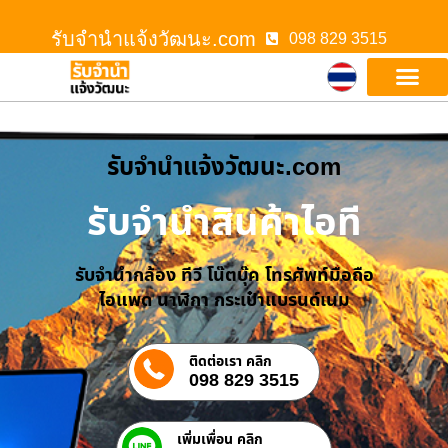
รับจํานําแจ้งวัฒนะ.com
098 829 3515
รับจํานําแจ้งวัฒนะ.com
รับจำนำสินค้าไอที
รับจำนำกล้อง ทีวี โน๊ตบุ๊ค โทรศัพท์มือถือ
ไอแพด นาฬิกา กระเป๋าแบรนด์เนม
ติดต่อเรา คลิก
098 829 3515
เพิ่มเพื่อน คลิก