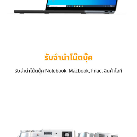
รับจำนำโน๊ตบุ๊ค
รับจำนำโน๊ตบุ๊ค Notebook, Macbook, Imac, สินค้าไอที