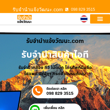
รับจํานําแจ้งวัฒนะ.com
098 829 3515
รับจํานําแจ้งวัฒนะ.com
รับจำนำสินค้าไอที
รับจำนำกล้อง ทีวี โน๊ตบุ๊ค โทรศัพท์มือถือ
ไอแพด นาฬิกา กระเป๋าแบรนด์เนม
ติดต่อเรา คลิก
098 829 3515
เพิ่มเพื่อน คลิก