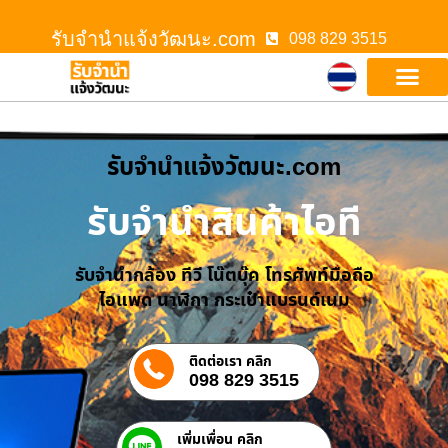
รับจํานําแจ้งวัฒนะ.com
098 829 3515
รับจํานําแจ้งวัฒนะ.com
รับจำนำสินค้าไอที
รับจำนำกล้อง ทีวี โน๊ตบุ๊ค โทรศัพท์มือถือ
ไอแพด นาฬิกา กระเป๋าแบรนด์เนม
ติดต่อเรา คลิก
098 829 3515
เพิ่มเพื่อน คลิก