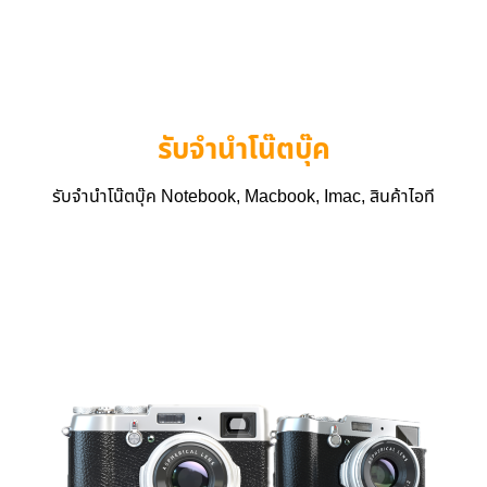
รับจำนำโน๊ตบุ๊ค
รับจำนำโน๊ตบุ๊ค Notebook, Macbook, Imac, สินค้าไอที