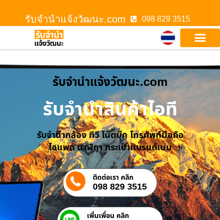
รับจํานําแจ้งวัฒนะ.com
098 829 3515
รับจํานําแจ้งวัฒนะ.com
รับจำนำสินค้าไอที
รับจำนำกล้อง ทีวี โน๊ตบุ๊ค โทรศัพท์มือถือ
ไอแพด นาฬิกา กระเป๋าแบรนด์เนม
ติดต่อเรา คลิก
098 829 3515
เพิ่มเพื่อน คลิก