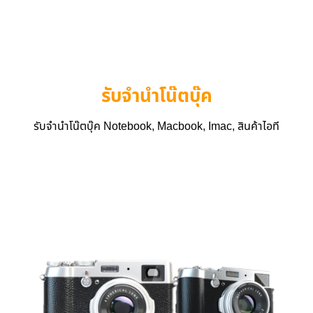
รับจำนำโน๊ตบุ๊ค
รับจำนำโน๊ตบุ๊ค Notebook, Macbook, Imac, สินค้าไอที