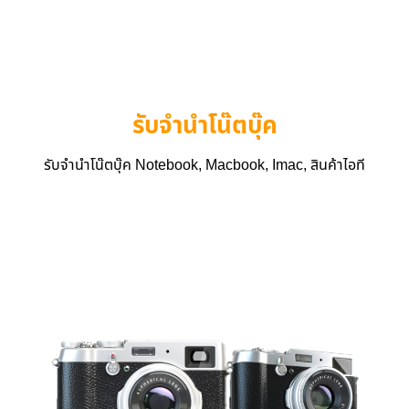
รับจำนำโน๊ตบุ๊ค
รับจำนำโน๊ตบุ๊ค Notebook, Macbook, Imac, สินค้าไอที