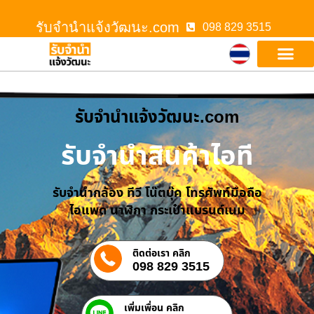
รับจํานําแจ้งวัฒนะ.com
098 829 3515
รับจํานําแจ้งวัฒนะ.com
รับจำนำสินค้าไอที
รับจำนำกล้อง ทีวี โน๊ตบุ๊ค โทรศัพท์มือถือ
ไอแพด นาฬิกา กระเป๋าแบรนด์เนม
ติดต่อเรา คลิก
098 829 3515
เพิ่มเพื่อน คลิก