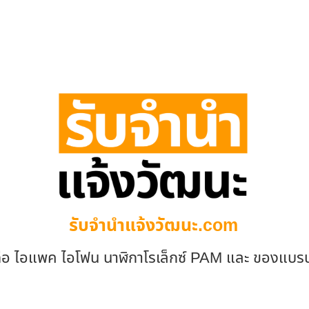
รับจํานําแจ้งวัฒนะ.com
ถือ ไอแพค ไอโฟน นาฬิกาโรเล็กซ์ PAM และ ของแบร