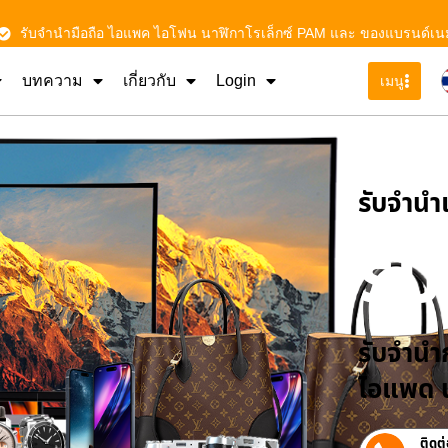
รับจำนำมือถือ ไอแพค ไอโฟน นาฬิกาโรเล็กซ์ PAM และ ของแบรนด์เน
บทความ
เกี่ยวกับ
Login
เมนู
รับจําน
รั
รับจำนำก
ไอแพด น
ติดต