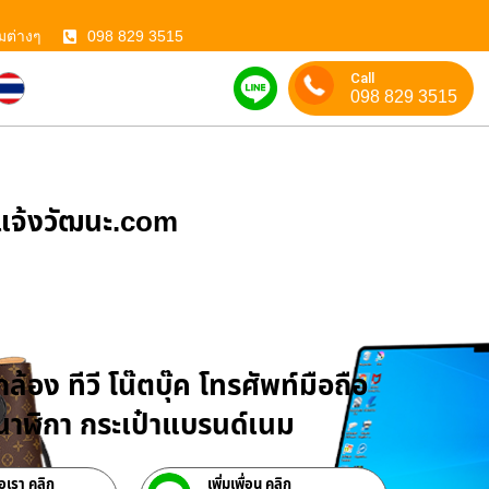
มต่างๆ
098 829 3515
Call
098 829 3515
ําแจ้งวัฒนะ.com
บจำนำสินค้าไอที
ล้อง ทีวี โน๊ตบุ๊ค โทรศัพท์มือถือ
าฬิกา กระเป๋าแบรนด์เนม
่อเรา คลิก
เพิ่มเพื่อน คลิก