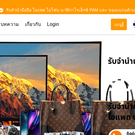
รับจำนำมือถือ ไอแพค ไอโฟน นาฬิกาโรเล็กซ์ PAM และ ของแบรนด์เน
บทความ
เกี่ยวกับ
Login
เมนู
รับจําน
รั
รับจำนำก
ไอแพด น
ติดต