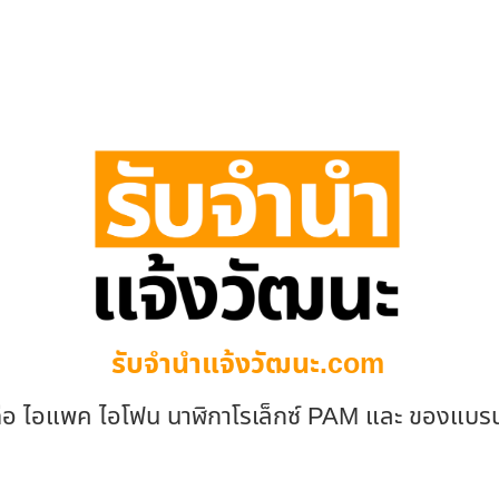
รับจํานําแจ้งวัฒนะ.com
ถือ ไอแพค ไอโฟน นาฬิกาโรเล็กซ์ PAM และ ของแบร