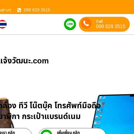
มต่างๆ
098 829 3515
Call
098 829 3515
ําแจ้งวัฒนะ.com
บจำนำสินค้าไอที
ล้อง ทีวี โน๊ตบุ๊ค โทรศัพท์มือถือ
าฬิกา กระเป๋าแบรนด์เนม
่อเรา คลิก
เพิ่มเพื่อน คลิก