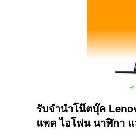
รับจำนำโน๊ตบุ๊ค Leno
แพค ไอโฟน นาฬิกา แ