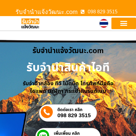
รับจํานําแจ้งวัฒนะ.com
098 829 3515
รับจํานําแจ้งวัฒนะ.com
รับจำนำสินค้าไอที
รับจำนำกล้อง ทีวี โน๊ตบุ๊ค โทรศัพท์มือถือ
ไอแพด นาฬิกา กระเป๋าแบรนด์เนม
ติดต่อเรา คลิก
098 829 3515
เพิ่มเพื่อน คลิก