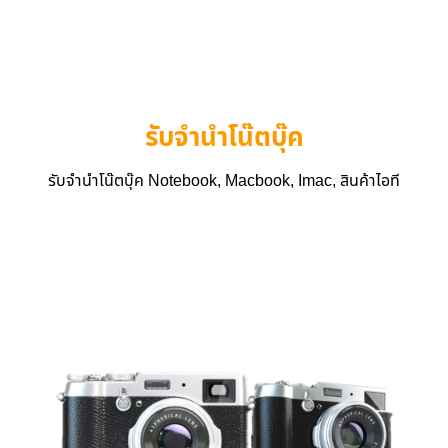
รับจำนำโน๊ตบุ๊ค
รับจำนำโน๊ตบุ๊ค Notebook, Macbook, Imac, สินค้าไอที