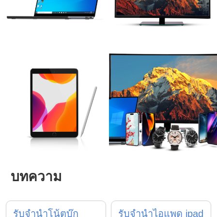
บทความ
รับจำนำโน้ตบุ๊ก
รับจำนำไอแพด ipad