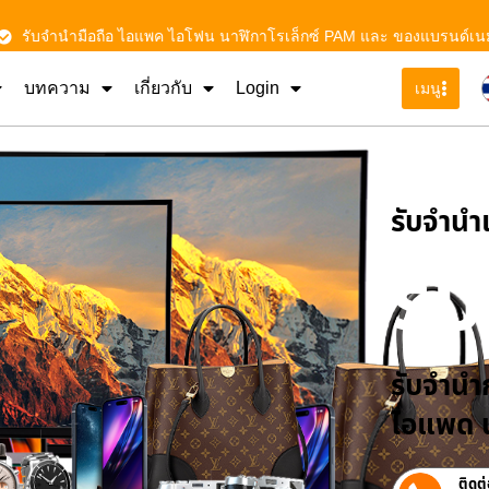
รับจำนำมือถือ ไอแพค ไอโฟน นาฬิกาโรเล็กซ์ PAM และ ของแบรนด์เน
บทความ
เกี่ยวกับ
Login
เมนู
รับจําน
รั
รับจำนำก
ไอแพด น
ติดต