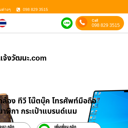
มต่างๆ
098 829 3515
Call
098 829 3515
ําแจ้งวัฒนะ.com
บจำนำสินค้าไอที
ล้อง ทีวี โน๊ตบุ๊ค โทรศัพท์มือถือ
าฬิกา กระเป๋าแบรนด์เนม
่อเรา คลิก
เพิ่มเพื่อน คลิก