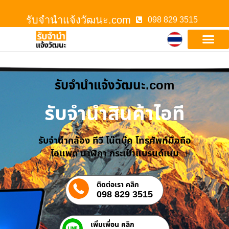
รับจํานําแจ้งวัฒนะ.com
098 829 3515
รับจํานําแจ้งวัฒนะ.com
รับจำนำสินค้าไอที
รับจำนำกล้อง ทีวี โน๊ตบุ๊ค โทรศัพท์มือถือ
ไอแพด นาฬิกา กระเป๋าแบรนด์เนม
ติดต่อเรา คลิก
098 829 3515
เพิ่มเพื่อน คลิก