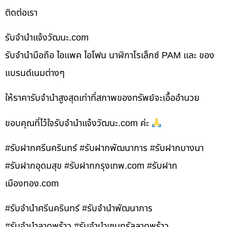
ติดต่อเรา
รับจํานําแจ้งวัฒนะ.com
รับจำนำมือถือ ไอแพค ไอโฟน นาฬิกาโรเล็กซ์ PAM และ ของ
แบรนด์เนมต่างๆ
ให้ราคารับจำนำสูงสุดเท่าที่สภาพของทรัพย์จะเอื้ออำนวย
ขอบคุณที่ไว้ใจรับจำนำแจ้งวัฒนะ.com ค่ะ
#รับฝากศรีนครินทร์ #รับฝากพัฒนาการ #รับฝากบางนา
#รับฝากอุดมสุข #รับฝากกรุงเทพ.com #รับฝาก
เมืองทอง.com
#รับจำนำศรีนครินทร์ #รับจำนำพัฒนาการ
#รับจำนำลาดพร้าว #รับจำนำเซนทรัลลาดพร้าว