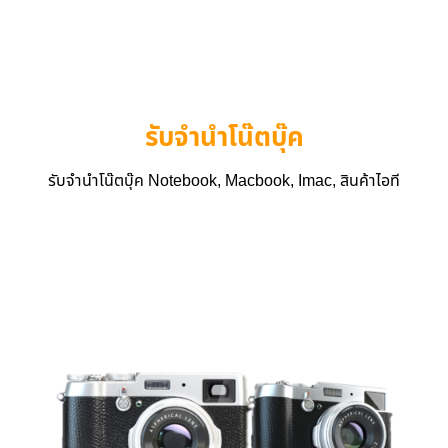
รับจำนำโน๊ตบุ๊ค
รับจำนำโน๊ตบุ๊ค Notebook, Macbook, Imac, สินค้าไอที