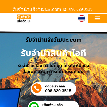
รับจํานําแจ้งวัฒนะ.com
098 829 3515
รับจํานําแจ้งวัฒนะ.com
รับจำนำสินค้าไอที
รับจำนำกล้อง ทีวี โน๊ตบุ๊ค โทรศัพท์มือถือ
ไอแพด นาฬิกา กระเป๋าแบรนด์เนม
ติดต่อเรา คลิก
098 829 3515
เพิ่มเพื่อน คลิก