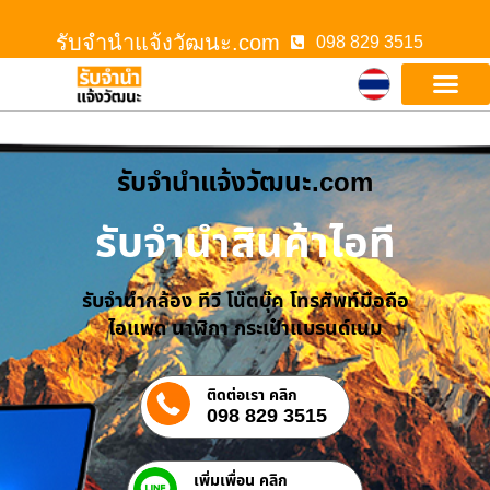
รับจํานําแจ้งวัฒนะ.com
098 829 3515
รับจํานําแจ้งวัฒนะ.com
รับจำนำสินค้าไอที
รับจำนำกล้อง ทีวี โน๊ตบุ๊ค โทรศัพท์มือถือ
ไอแพด นาฬิกา กระเป๋าแบรนด์เนม
ติดต่อเรา คลิก
098 829 3515
เพิ่มเพื่อน คลิก