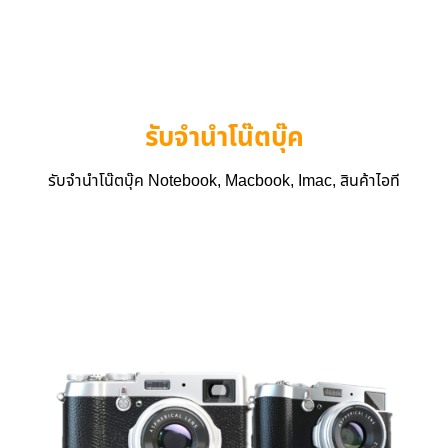
รับจำนำโน๊ตบุ๊ค
รับจำนำโน๊ตบุ๊ค Notebook, Macbook, Imac, สินค้าไอที