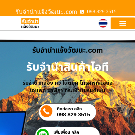
รับจํานําแจ้งวัฒนะ.com
098 829 3515
รับจํานําแจ้งวัฒนะ.com
รับจำนำสินค้าไอที
รับจำนำกล้อง ทีวี โน๊ตบุ๊ค โทรศัพท์มือถือ
ไอแพด นาฬิกา กระเป๋าแบรนด์เนม
ติดต่อเรา คลิก
098 829 3515
เพิ่มเพื่อน คลิก