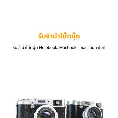
รับจำนำโน๊ตบุ๊ค
รับจำนำโน๊ตบุ๊ค Notebook, Macbook, Imac, สินค้าไอที