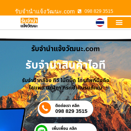
รับจํานําแจ้งวัฒนะ.com
098 829 3515
รับจํานําแจ้งวัฒนะ.com
รับจำนำสินค้าไอที
รับจำนำกล้อง ทีวี โน๊ตบุ๊ค โทรศัพท์มือถือ
ไอแพด นาฬิกา กระเป๋าแบรนด์เนม
ติดต่อเรา คลิก
098 829 3515
เพิ่มเพื่อน คลิก