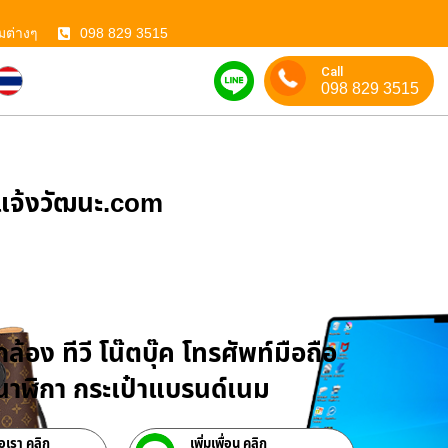
มต่างๆ
098 829 3515
Call
098 829 3515
ําแจ้งวัฒนะ.com
บจำนำสินค้าไอที
ล้อง ทีวี โน๊ตบุ๊ค โทรศัพท์มือถือ
าฬิกา กระเป๋าแบรนด์เนม
่อเรา คลิก
เพิ่มเพื่อน คลิก