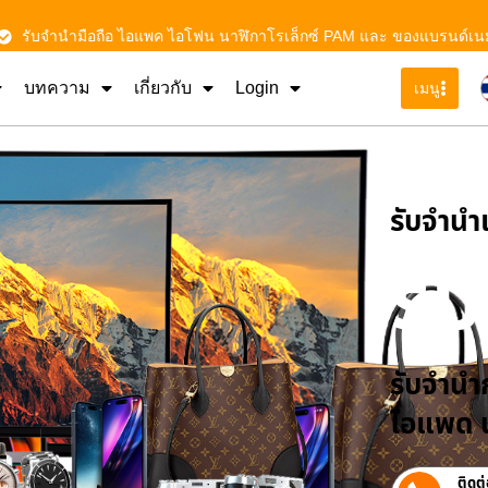
รับจำนำมือถือ ไอแพค ไอโฟน นาฬิกาโรเล็กซ์ PAM และ ของแบรนด์เน
บทความ
เกี่ยวกับ
Login
เมนู
รับจําน
รั
รับจำนำก
ไอแพด น
ติดต