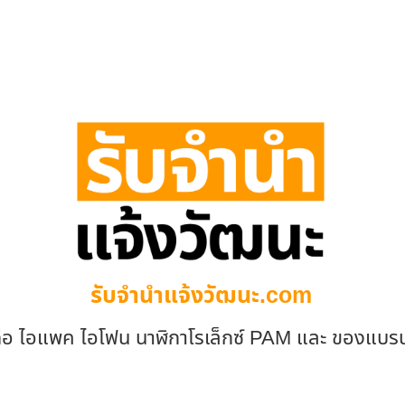
รับจํานําแจ้งวัฒนะ.com
ถือ ไอแพค ไอโฟน นาฬิกาโรเล็กซ์ PAM และ ของแบร