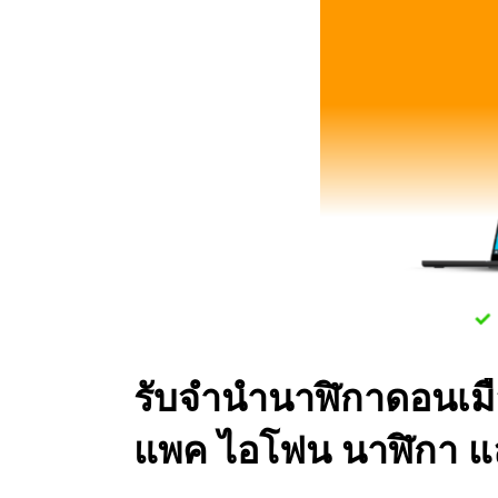
รับจำนำนาฬิกาดอนเมือ
แพค ไอโฟน นาฬิกา แ