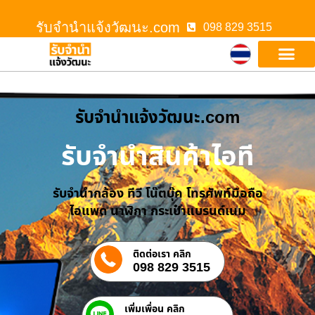
รับจํานําแจ้งวัฒนะ.com
098 829 3515
รับจํานําแจ้งวัฒนะ.com
รับจำนำสินค้าไอที
รับจำนำกล้อง ทีวี โน๊ตบุ๊ค โทรศัพท์มือถือ
ไอแพด นาฬิกา กระเป๋าแบรนด์เนม
ติดต่อเรา คลิก
098 829 3515
เพิ่มเพื่อน คลิก