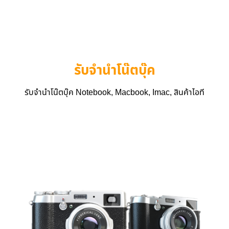
รับจำนำโน๊ตบุ๊ค
รับจำนำโน๊ตบุ๊ค Notebook, Macbook, Imac, สินค้าไอที