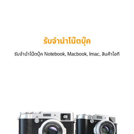
รับจำนำโน๊ตบุ๊ค
รับจำนำโน๊ตบุ๊ค Notebook, Macbook, Imac, สินค้าไอที