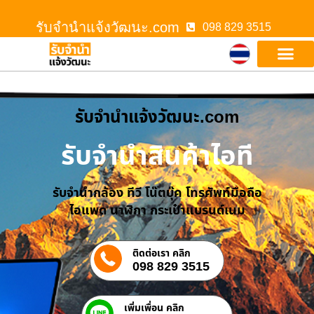
รับจํานําแจ้งวัฒนะ.com
098 829 3515
รับจํานําแจ้งวัฒนะ.com
รับจำนำสินค้าไอที
รับจำนำกล้อง ทีวี โน๊ตบุ๊ค โทรศัพท์มือถือ
ไอแพด นาฬิกา กระเป๋าแบรนด์เนม
ติดต่อเรา คลิก
098 829 3515
เพิ่มเพื่อน คลิก