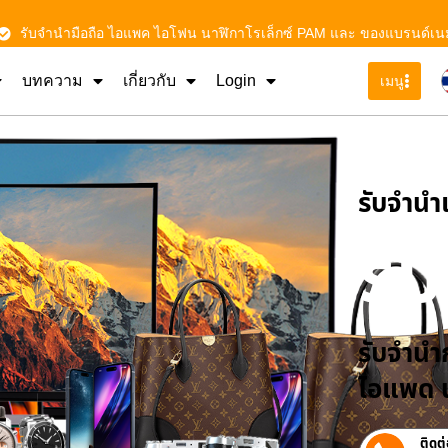
รับจำนำมือถือ ไอแพค ไอโฟน นาฬิกาโรเล็กซ์ PAM และ ของแบรนด์เน
บทความ
เกี่ยวกับ
Login
เมนู
รับจําน
รั
รับจำนำก
ไอแพด น
ติดต