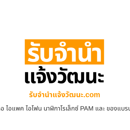
รับจํานําแจ้งวัฒนะ.com
ถือ ไอแพค ไอโฟน นาฬิกาโรเล็กซ์ PAM และ ของแบร