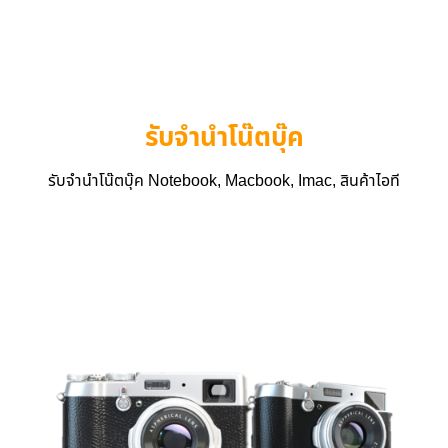
รับจำนำโน๊ตบุ๊ค
รับจำนำโน๊ตบุ๊ค Notebook, Macbook, Imac, สินค้าไอที