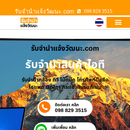
รับจํานําแจ้งวัฒนะ.com
098 829 3515
รับจํานําแจ้งวัฒนะ.com
รับจำนำสินค้าไอที
รับจำนำกล้อง ทีวี โน๊ตบุ๊ค โทรศัพท์มือถือ
ไอแพด นาฬิกา กระเป๋าแบรนด์เนม
ติดต่อเรา คลิก
098 829 3515
เพิ่มเพื่อน คลิก