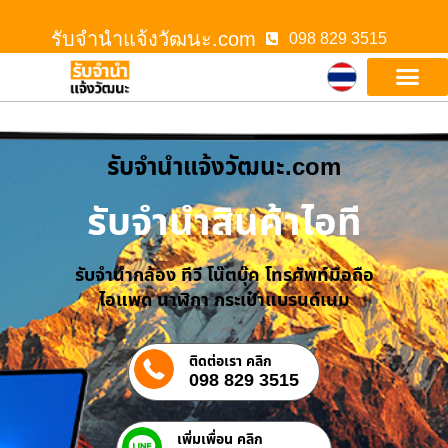
รับจํานําแจ้งวัฒนะ.com
098 829 3515
รับจํานําแจ้งวัฒนะ.com
รับจำนำสินค้าไอที
รับจำนำกล้อง ทีวี โน๊ตบุ๊ค โทรศัพท์มือถือ
ไอแพด นาฬิกา กระเป๋าแบรนด์เนม
ติดต่อเรา คลิก
098 829 3515
เพิ่มเพื่อน คลิก