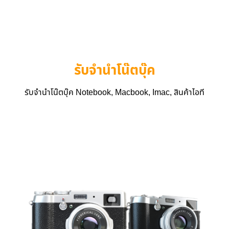
รับจำนำโน๊ตบุ๊ค
รับจำนำโน๊ตบุ๊ค Notebook, Macbook, Imac, สินค้าไอที