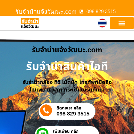
รับจํานําแจ้งวัฒนะ.com
098 829 3515
รับจํานําแจ้งวัฒนะ.com
รับจำนำสินค้าไอที
รับจำนำกล้อง ทีวี โน๊ตบุ๊ค โทรศัพท์มือถือ
ไอแพด นาฬิกา กระเป๋าแบรนด์เนม
ติดต่อเรา คลิก
098 829 3515
เพิ่มเพื่อน คลิก