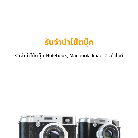
รับจำนำโน๊ตบุ๊ค
รับจำนำโน๊ตบุ๊ค Notebook, Macbook, Imac, สินค้าไอที